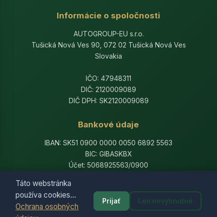
Informácie o spoločnosti
AUTOGROUP-EU s.r.o.
Tušická Nová Ves 90, 072 02 Tušická Nová Ves
Slovakia
IČO: 47948311
DIČ: 2120009089
DIČ DPH: SK2120009089
Bankové údaje
IBAN: SK51 0900 0000 0050 6892 5563
BIC: GIBASKBX
Účet: 5068925563/0900
Banka: Slovenská sporiteľňa, a.s.
Táto webstránka
používa cookies...
Prijať
Len nevyhnutné
Ochrana osobných
© 2014-2026 AutogroupEU. All rights reserved.