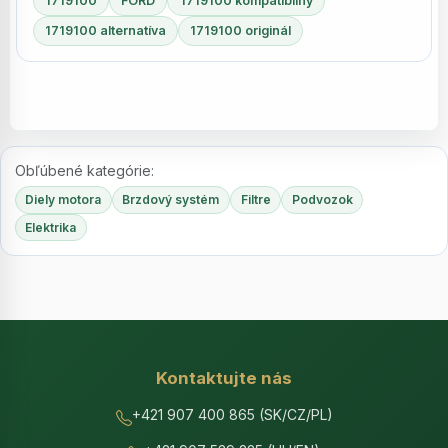
1719100
FORD
1719100 kompatibilný
1719100 alternatíva
1719100 originál
Obľúbené kategórie:
Diely motora
Brzdový systém
Filtre
Podvozok
Elektrika
Kontaktujte nás
+421 907 400 865 (SK/CZ/PL)