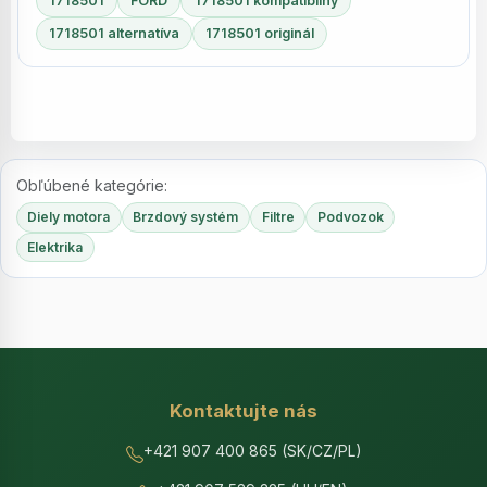
1718501
FORD
1718501 kompatibilný
1718501 alternatíva
1718501 originál
Obľúbené kategórie:
Diely motora
Brzdový systém
Filtre
Podvozok
Elektrika
Kontaktujte nás
+421 907 400 865 (SK/CZ/PL)