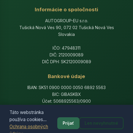
Informácie o spoločnosti
AUTOGROUP-EU s.r.o.
Tušická Nová Ves 90, 072 02 Tušická Nová Ves
Slovakia
IČO: 47948311
DIČ: 2120009089
DIČ DPH: SK2120009089
Bankové údaje
IBAN: SK51 0900 0000 0050 6892 5563
BIC: GIBASKBX
Účet: 5068925563/0900
Banka: Slovenská sporiteľňa, a.s.
Táto webstránka
používa cookies...
Prijať
Len nevyhnutné
Ochrana osobných
© 2014-2026 AutogroupEU. All rights reserved.