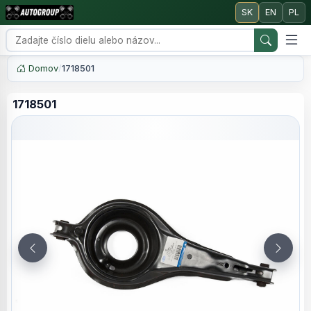
SK
EN
PL
Domov
/
1718501
1718501