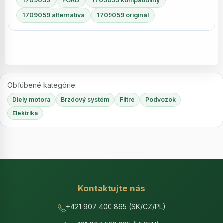
1709059
FORD
1709059 kompatibilný
1709059 alternatíva
1709059 originál
Obľúbené kategórie:
Diely motora
Brzdový systém
Filtre
Podvozok
Elektrika
Kontaktujte nás
+421 907 400 865 (SK/CZ/PL)