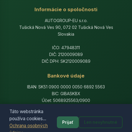
Informácie o spoločnosti
AUTOGROUP-EU s.r.o.
Tušická Nová Ves 90, 072 02 Tušická Nová Ves
Slovakia
IČO: 47948311
DIČ: 2120009089
DIČ DPH: SK2120009089
Bankové údaje
IBAN: SK51 0900 0000 0050 6892 5563
BIC: GIBASKBX
Účet: 5068925563/0900
Banka: Slovenská sporiteľňa, a.s.
Táto webstránka
používa cookies...
Prijať
Len nevyhnutné
Ochrana osobných
© 2014-2026 AutogroupEU. All rights reserved.