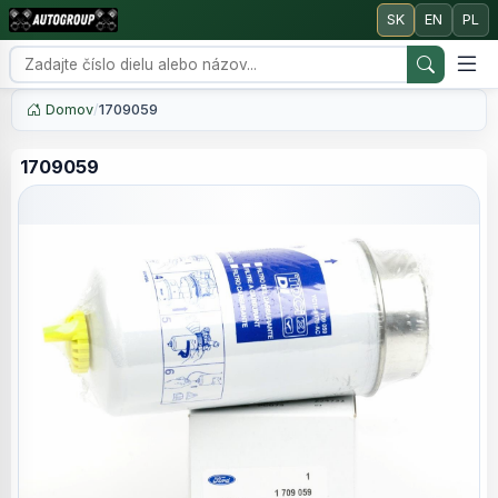
SK
EN
PL
Domov
/
1709059
1709059