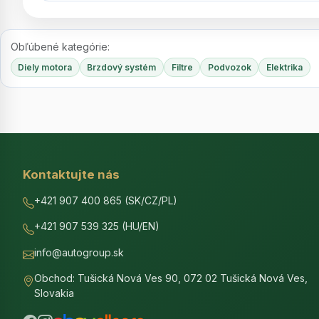
Obľúbené kategórie:
Diely motora
Brzdový systém
Filtre
Podvozok
Elektrika
Kontaktujte nás
+421 907 400 865 (SK/CZ/PL)
+421 907 539 325 (HU/EN)
info@autogroup.sk
Obchod: Tušická Nová Ves 90, 072 02 Tušická Nová Ves,
Slovakia