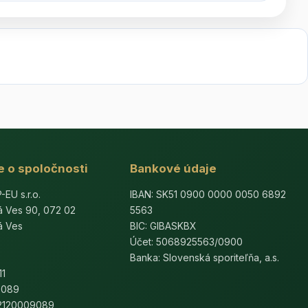
e o spoločnosti
Bankové údaje
U s.r.o.
IBAN: SK51 0900 0000 0050 6892
á Ves 90, 072 02
5563
á Ves
BIC: GIBASKBX
Účet: 5068925563/0900
Banka: Slovenská sporiteľňa, a.s.
11
9089
K2120009089