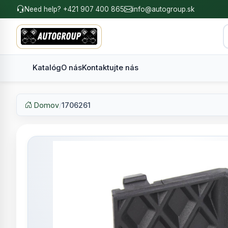
Need help? +421 907 400 865
info@autogroup.sk
Katalóg
O nás
Kontaktujte nás
Domov
/
1706261