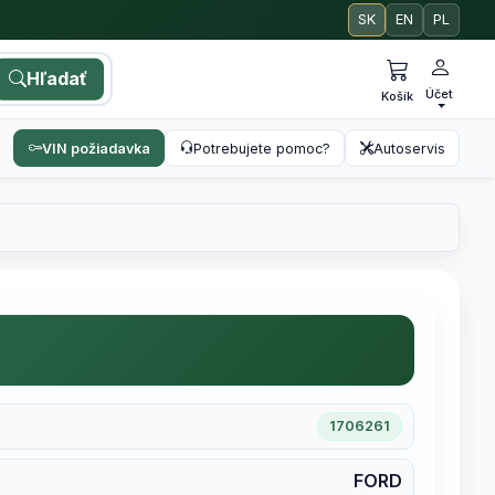
SK
EN
PL
Hľadať
Účet
Košík
VIN požiadavka
Potrebujete pomoc?
Autoservis
1706261
FORD