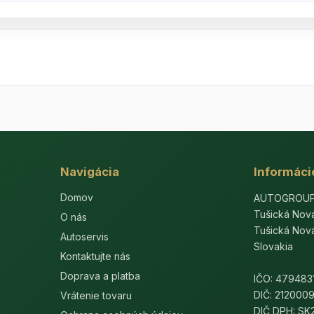
Navigácia
Informáci
Domov
AUTOGROUP-E
Tušická Nov
O nás
Tušická Nov
Autoservis
Slovakia
Kontaktujte nás
Doprava a platba
IČO: 479483
DIČ: 212000
Vrátenie tovaru
DIČ DPH: S