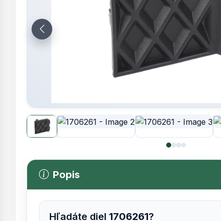
Popis
Hľadáte diel
1706261
?