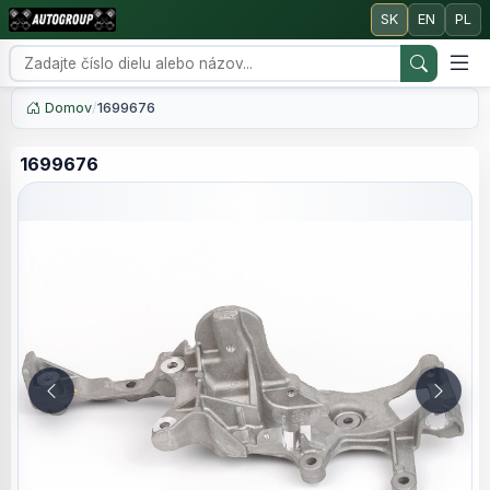
SK
EN
PL
Domov
/
1699676
1699676