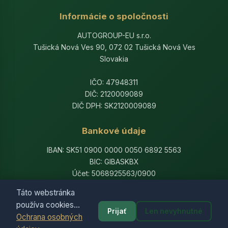
Informácie o spoločnosti
AUTOGROUP-EU s.r.o.
Tušická Nová Ves 90, 072 02 Tušická Nová Ves
Slovakia
IČO: 47948311
DIČ: 2120009089
DIČ DPH: SK2120009089
Bankové údaje
IBAN: SK51 0900 0000 0050 6892 5563
BIC: GIBASKBX
Účet: 5068925563/0900
Banka: Slovenská sporiteľňa, a.s.
Táto webstránka
používa cookies...
Prijať
Len nevyhnutné
Ochrana osobných
© 2014-2026 AutogroupEU. All rights reserved.