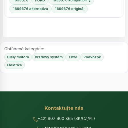
1699676
FORD
1699676 kompatibilný
1699676 alternatíva
1699676 originál
Obľúbené kategórie:
Diely motora
Brzdový systém
Filtre
Podvozok
Elektrika
Kontaktujte nás
+421 907 400 865 (SK/CZ/PL)