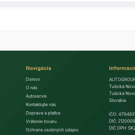
Navigácia
Informáci
Domov
AUTOGROUP-E
Tušická Nov
O nás
Tušická Nov
Autoservis
Slovakia
Kontaktujte nás
Doprava a platba
IČO: 479483
DIČ: 212000
Vrátenie tovaru
DIČ DPH: S
Ochrana osobných údajov