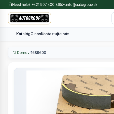
Need help? +421 907 400 865
info@autogroup.sk
Katalóg
O nás
Kontaktujte nás
Domov
/
1689600