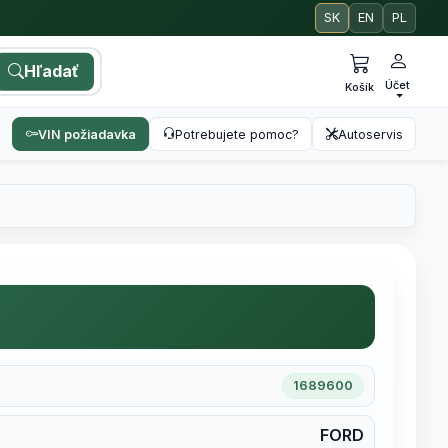
SK
EN
PL
Hľadať
Účet
Košík
VIN požiadavka
Potrebujete pomoc?
Autoservis
1689600
FORD