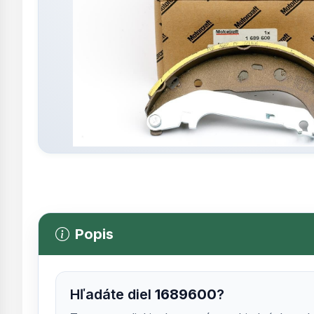
Popis
Hľadáte diel
1689600
?