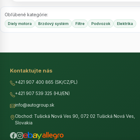
Obľúbené kategórie:
Diely motora
Brzdový systém
Filtre
Podvozok
Elektrika
Kontaktujte nás
+421 907 400 865 (SK/CZ/PL)
+421 907 539 325 (HU/EN)
info@autogroup.sk
Obchod: Tušická Nová Ves 90, 072 02 Tušická Nová Ves,
Slovakia