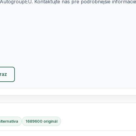
AutogroupEU. Kontaktujte nás pre podrobnejšie informácie o
eraz
lternatíva
1689600 originál