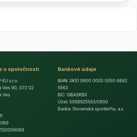
e o spoločnosti
Bankové údaje
U s.r.o.
IBAN: SK51 0900 0000 0050 6892
á Ves 90, 072 02
5563
á Ves
BIC: GIBASKBX
Účet: 5068925563/0900
Banka: Slovenská sporiteľňa, a.s.
11
9089
K2120009089