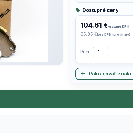
Dostupné ceny
104.61 €
vrátane DPH
85.05 €
bez DPH (pre firmy)
Počet:
Pokračovať v nák