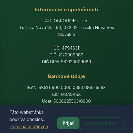
Informácie o spoločnosti
AUTOGROUP-EU s.r.o.
Tušická Nová Ves 90, 072 02 Tušická Nová Ves
Slovakia
IČO: 47948311
DIČ: 2120009089
DIČ DPH: SK2120009089
Bankové údaje
IBAN: SK51 0900 0000 0050 6892 5563
BIC: GIBASKBX
Účet: 5068925563/0900
Banka: Slovenská sporiteľňa, a.s.
Táto webstránka
používa cookies...
Prijať
Len nevyhnutné
Ochrana osobných
© 2014-2026 AutogroupEU. All rights reserved.