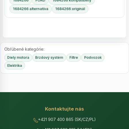
1684266
FORD
1684266 kompatibilný
1684266 alternatíva
1684266 originál
Obľúbené kategórie:
Diely motora
Brzdový systém
Filtre
Podvozok
Elektrika
Kontaktujte nás
+421 907 400 865 (SK/CZ/PL)