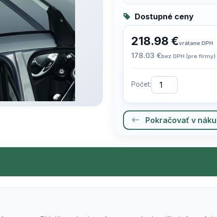
Dostupné ceny
218.98 €
vrátane DPH
178.03 €
bez DPH (pre firmy)
Počet:
Pokračovať v nák