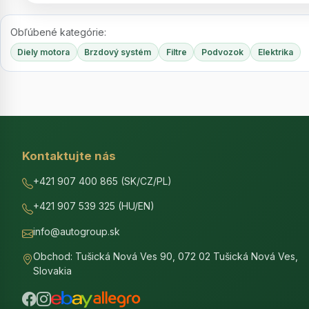
Obľúbené kategórie:
Diely motora
Brzdový systém
Filtre
Podvozok
Elektrika
Kontaktujte nás
+421 907 400 865 (SK/CZ/PL)
+421 907 539 325 (HU/EN)
info@autogroup.sk
Obchod: Tušická Nová Ves 90, 072 02 Tušická Nová Ves,
Slovakia