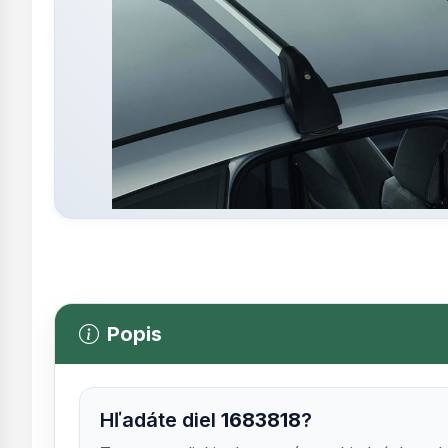
Popis
Hľadáte diel
1683818
?