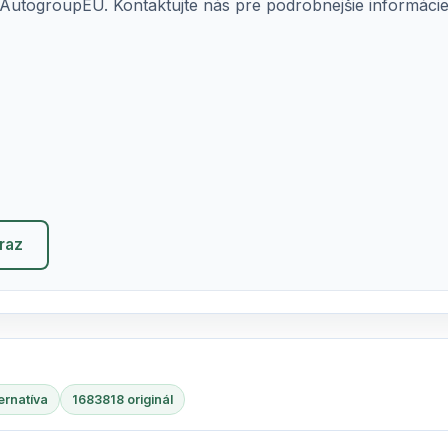
AutogroupEU. Kontaktujte nás pre podrobnejšie informácie o
eraz
ernatíva
1683818 originál