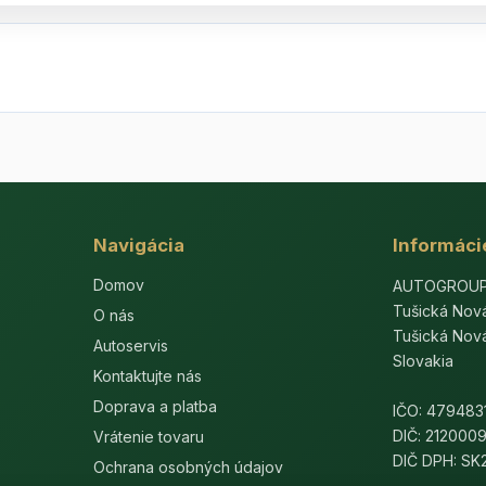
Navigácia
Informáci
Domov
AUTOGROUP-E
Tušická Nov
O nás
Tušická Nov
Autoservis
Slovakia
Kontaktujte nás
Doprava a platba
IČO: 479483
DIČ: 212000
Vrátenie tovaru
DIČ DPH: S
Ochrana osobných údajov