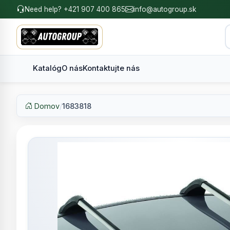
Need help? +421 907 400 865
info@autogroup.sk
Katalóg
O nás
Kontaktujte nás
Domov
/
1683818