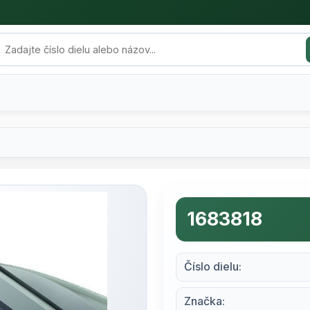
1683818
Číslo dielu:
Značka: