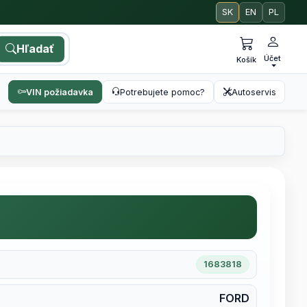
SK
EN
PL
Hľadať
Účet
Košík
VIN požiadavka
Potrebujete pomoc?
Autoservis
1683818
FORD