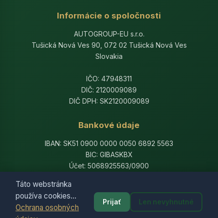
Informácie o spoločnosti
AUTOGROUP-EU s.r.o.
Tušická Nová Ves 90, 072 02 Tušická Nová Ves
Slovakia
IČO: 47948311
DIČ: 2120009089
DIČ DPH: SK2120009089
Bankové údaje
IBAN: SK51 0900 0000 0050 6892 5563
BIC: GIBASKBX
Účet: 5068925563/0900
Banka: Slovenská sporiteľňa, a.s.
Táto webstránka
používa cookies...
Prijať
Len nevyhnutné
Ochrana osobných
© 2014-2026 AutogroupEU. All rights reserved.