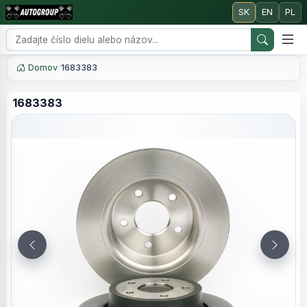
SK
EN
PL
Domov
/
1683383
1683383