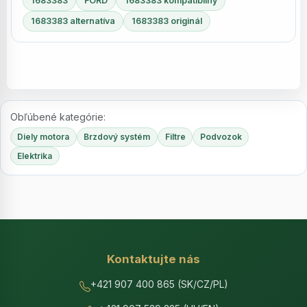
1683383
FORD
1683383 kompatibilný
1683383 alternatíva
1683383 originál
Obľúbené kategórie:
Diely motora
Brzdový systém
Filtre
Podvozok
Elektrika
Kontaktujte nás
+421 907 400 865 (SK/CZ/PL)