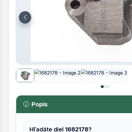
Popis
Hľadáte diel
1682178
?