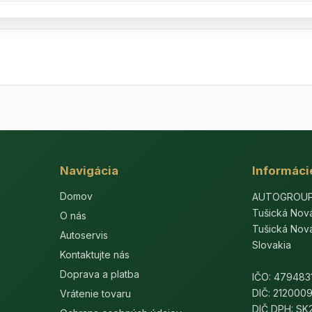
Navigácia
Informáci
Domov
AUTOGROUP-E
Tušická Nov
O nás
Tušická Nov
Autoservis
Slovakia
Kontaktujte nás
Doprava a platba
IČO: 479483
DIČ: 212000
Vrátenie tovaru
DIČ DPH: S