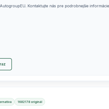
AutogroupEU. Kontaktujte nás pre podrobnejšie informácie o
eraz
ernatíva
1682178 originál