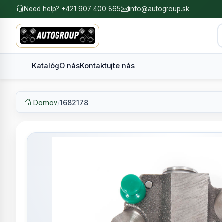
Need help? +421 907 400 865
info@autogroup.sk
Katalóg
O nás
Kontaktujte nás
Domov
/
1682178