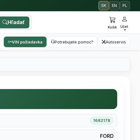
SK
EN
PL
Hľadať
Účet
Košík
VIN požiadavka
Potrebujete pomoc?
Autoservis
1682178
FORD