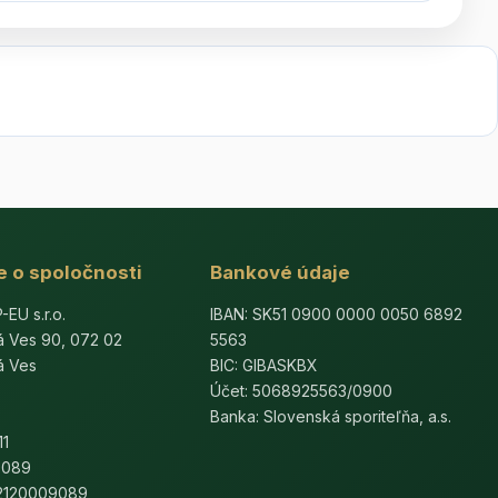
e o spoločnosti
Bankové údaje
U s.r.o.
IBAN: SK51 0900 0000 0050 6892
á Ves 90, 072 02
5563
á Ves
BIC: GIBASKBX
Účet: 5068925563/0900
Banka: Slovenská sporiteľňa, a.s.
11
9089
K2120009089