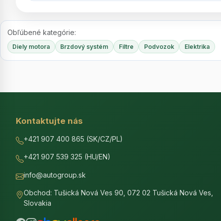
Obľúbené kategórie:
Diely motora
Brzdový systém
Filtre
Podvozok
Elektrika
Kontaktujte nás
+421 907 400 865 (SK/CZ/PL)
+421 907 539 325 (HU/EN)
info@autogroup.sk
Obchod: Tušická Nová Ves 90, 072 02 Tušická Nová Ves,
Slovakia