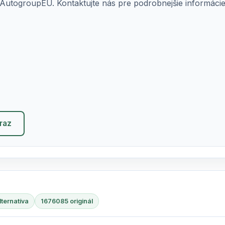
AutogroupEU. Kontaktujte nás pre podrobnejšie informácie o
eraz
ternatíva
1676085 originál