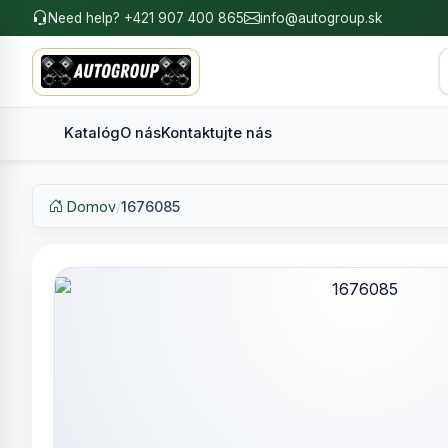
Need help? +421 907 400 865
info@autogroup.sk
Katalóg
O nás
Kontaktujte nás
Domov
/
1676085