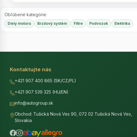
Obľúbené kategórie:
Diely motora
Brzdový systém
Filtre
Podvozok
Elektrika
Kontaktujte nás
+421 907 400 865 (SK/CZ/PL)
+421 907 539 325 (HU/EN)
info@autogroup.sk
Obchod: Tušická Nová Ves 90, 072 02 Tušická Nová Ves,
Slovakia