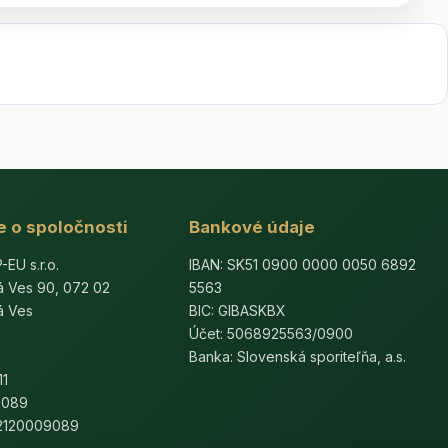
e o spoločnosti
Bankové údaje
U s.r.o.
IBAN: SK51 0900 0000 0050 6892
á Ves 90, 072 02
5563
á Ves
BIC: GIBASKBX
Účet: 5068925563/0900
Banka: Slovenská sporiteľňa, a.s.
11
9089
K2120009089