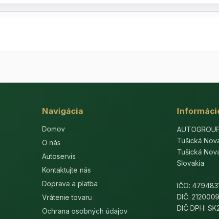
Navigácia
Informáci
Domov
AUTOGROUP-E
Tušická Nov
O nás
Tušická Nov
Autoservis
Slovakia
Kontaktujte nás
Doprava a platba
IČO: 479483
DIČ: 212000
Vrátenie tovaru
DIČ DPH: S
Ochrana osobných údajov