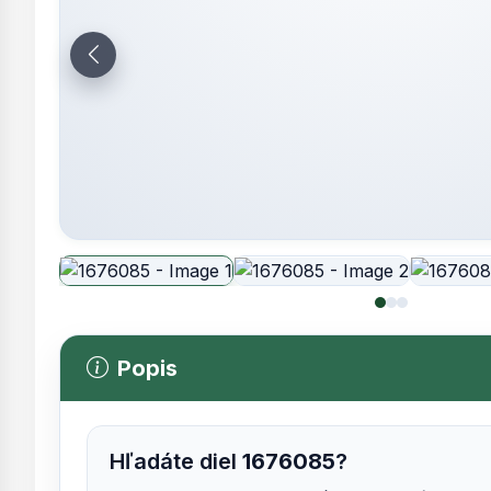
Popis
Hľadáte diel
1676085
?