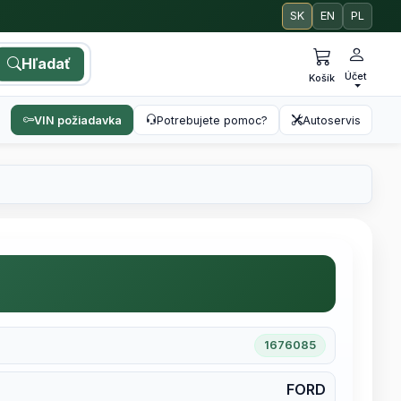
SK
EN
PL
Hľadať
Účet
Košík
VIN požiadavka
Potrebujete pomoc?
Autoservis
1676085
FORD