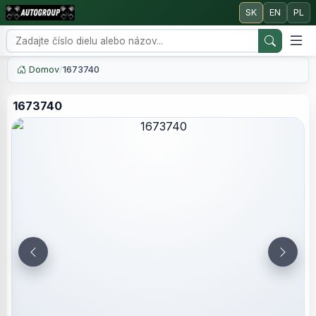
SK
EN
PL
Domov
/
1673740
1673740