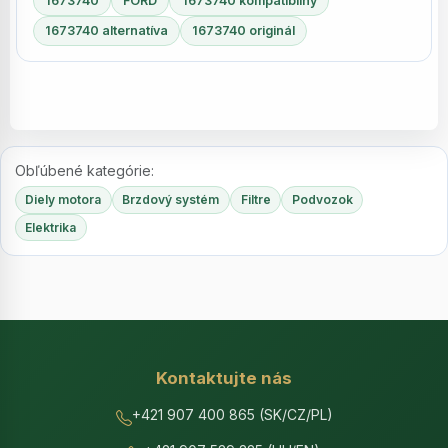
1673740
FORD
1673740 kompatibilný
1673740 alternatíva
1673740 originál
Obľúbené kategórie:
Diely motora
Brzdový systém
Filtre
Podvozok
Elektrika
Kontaktujte nás
+421 907 400 865 (SK/CZ/PL)