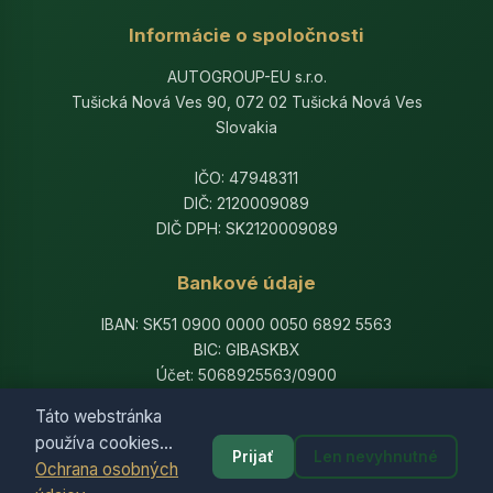
Informácie o spoločnosti
AUTOGROUP-EU s.r.o.
Tušická Nová Ves 90, 072 02 Tušická Nová Ves
Slovakia
IČO: 47948311
DIČ: 2120009089
DIČ DPH: SK2120009089
Bankové údaje
IBAN: SK51 0900 0000 0050 6892 5563
BIC: GIBASKBX
Účet: 5068925563/0900
Banka: Slovenská sporiteľňa, a.s.
Táto webstránka
používa cookies...
Prijať
Len nevyhnutné
Ochrana osobných
© 2014-2026 AutogroupEU. All rights reserved.