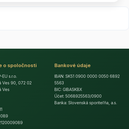
e o spoločnosti
Bankové údaje
U s.r.o.
IBAN: SK51 0900 0000 0050 6892
á Ves 90, 072 02
5563
á Ves
BIC: GIBASKBX
Účet: 5068925563/0900
Banka: Slovenská sporiteľňa, a.s.
11
9089
K2120009089