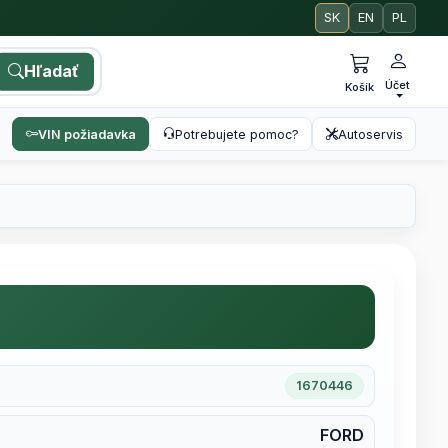
SK
EN
PL
Hľadať
Účet
Košík
VIN požiadavka
Potrebujete pomoc?
Autoservis
1670446
FORD