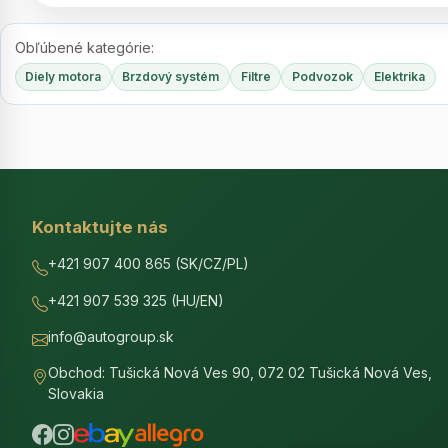
Obľúbené kategórie:
Diely motora
Brzdový systém
Filtre
Podvozok
Elektrika
Kontaktujte nás
+421 907 400 865 (SK/CZ/PL)
+421 907 539 325 (HU/EN)
info@autogroup.sk
Obchod: Tušická Nová Ves 90, 072 02 Tušická Nová Ves,
Slovakia