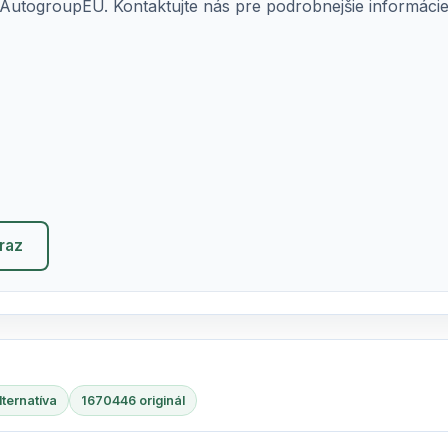
AutogroupEU. Kontaktujte nás pre podrobnejšie informácie o
eraz
ternatíva
1670446 originál