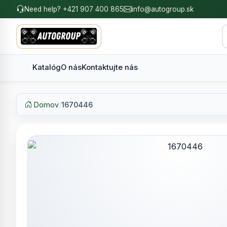
Need help? +421 907 400 865
info@autogroup.sk
Katalóg
O nás
Kontaktujte nás
Domov
/
1670446