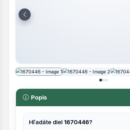
Popis
Hľadáte diel
1670446
?