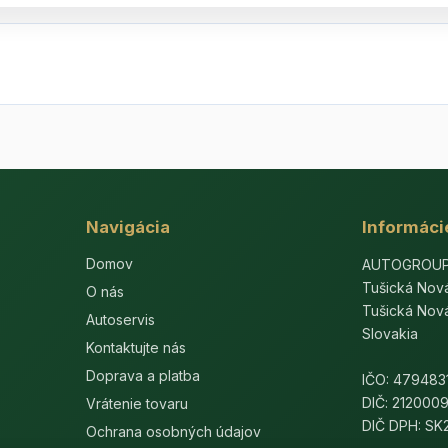
Navigácia
Informáci
Domov
AUTOGROUP-E
Tušická Nov
O nás
Tušická Nov
Autoservis
Slovakia
Kontaktujte nás
Doprava a platba
IČO: 479483
DIČ: 212000
Vrátenie tovaru
DIČ DPH: S
Ochrana osobných údajov