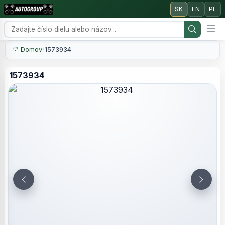
SK
EN
PL
Domov
/
1573934
1573934