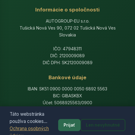
Informácie o spoločnosti
AUTOGROUP-EU s.r.o.
Tušická Nová Ves 90, 072 02 Tušická Nová Ves
Slovakia
IČO: 47948311
DIČ: 2120009089
DIČ DPH: SK2120009089
Bankové údaje
IBAN: SK51 0900 0000 0050 6892 5563
BIC: GIBASKBX
Účet: 5068925563/0900
Banka: Slovenská sporiteľňa, a.s.
Táto webstránka
používa cookies...
Prijať
Len nevyhnutné
Ochrana osobných
© 2014-2026 AutogroupEU. All rights reserved.