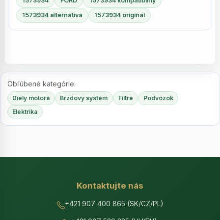
1573934
FORD
1573934 kompatibilný
1573934 alternatíva
1573934 originál
Obľúbené kategórie:
Diely motora
Brzdový systém
Filtre
Podvozok
Elektrika
Kontaktujte nás
+421 907 400 865 (SK/CZ/PL)