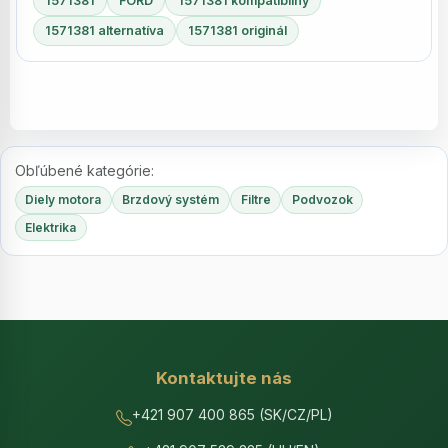
1571381
FORD
1571381 kompatibilný
1571381 alternatíva
1571381 originál
Obľúbené kategórie:
Diely motora
Brzdový systém
Filtre
Podvozok
Elektrika
Kontaktujte nás
+421 907 400 865 (SK/CZ/PL)