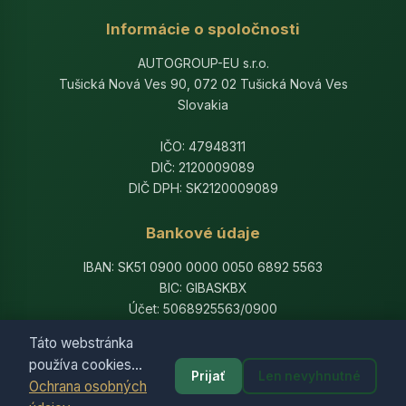
Informácie o spoločnosti
AUTOGROUP-EU s.r.o.
Tušická Nová Ves 90, 072 02 Tušická Nová Ves
Slovakia
IČO: 47948311
DIČ: 2120009089
DIČ DPH: SK2120009089
Bankové údaje
IBAN: SK51 0900 0000 0050 6892 5563
BIC: GIBASKBX
Účet: 5068925563/0900
Banka: Slovenská sporiteľňa, a.s.
Táto webstránka
používa cookies...
Prijať
Len nevyhnutné
Ochrana osobných
© 2014-2026 AutogroupEU. All rights reserved.