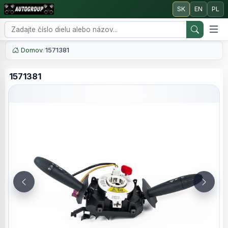
SK
EN
PL
Domov
/
1571381
1571381