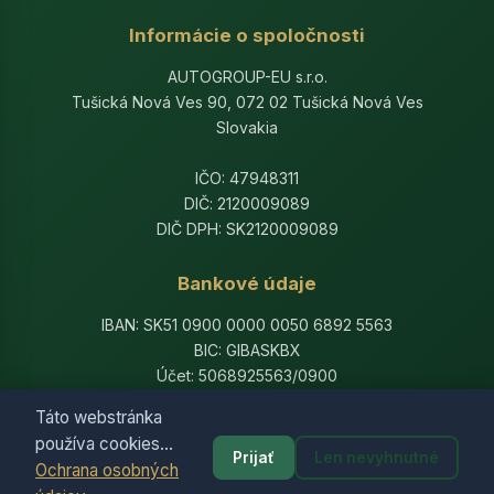
Informácie o spoločnosti
AUTOGROUP-EU s.r.o.
Tušická Nová Ves 90, 072 02 Tušická Nová Ves
Slovakia
IČO: 47948311
DIČ: 2120009089
DIČ DPH: SK2120009089
Bankové údaje
IBAN: SK51 0900 0000 0050 6892 5563
BIC: GIBASKBX
Účet: 5068925563/0900
Banka: Slovenská sporiteľňa, a.s.
Táto webstránka
používa cookies...
Prijať
Len nevyhnutné
Ochrana osobných
© 2014-2026 AutogroupEU. All rights reserved.