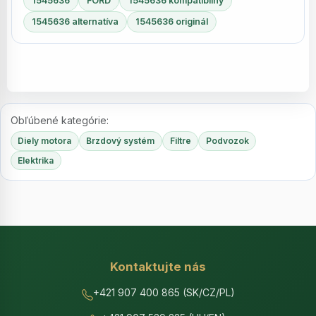
1545636
FORD
1545636 kompatibilný
1545636 alternatíva
1545636 originál
Obľúbené kategórie:
Diely motora
Brzdový systém
Filtre
Podvozok
Elektrika
Kontaktujte nás
+421 907 400 865 (SK/CZ/PL)