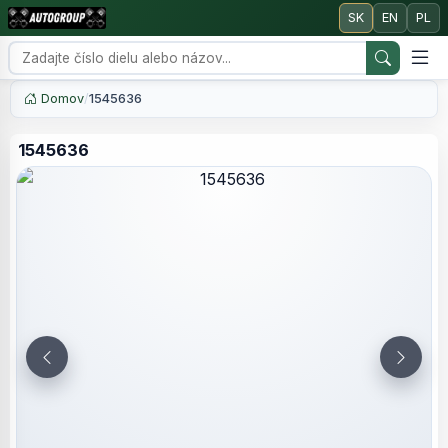
SK
EN
PL
Domov
/
1545636
1545636