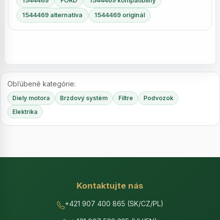
1544469
FORD
1544469 kompatibilný
1544469 alternatíva
1544469 originál
Obľúbené kategórie:
Diely motora
Brzdový systém
Filtre
Podvozok
Elektrika
Kontaktujte nás
+421 907 400 865 (SK/CZ/PL)