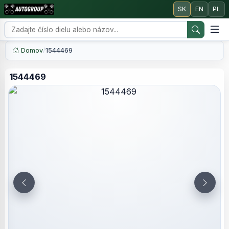
SK
EN
PL
Domov
/
1544469
1544469