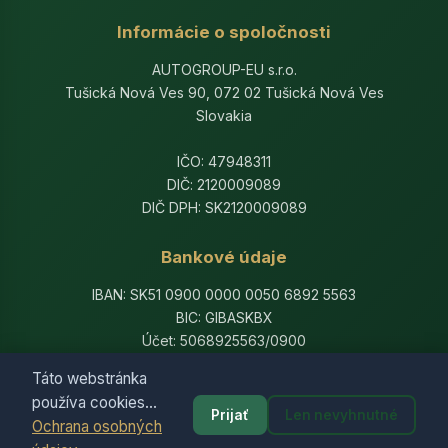
Informácie o spoločnosti
AUTOGROUP-EU s.r.o.
Tušická Nová Ves 90, 072 02 Tušická Nová Ves
Slovakia
IČO: 47948311
DIČ: 2120009089
DIČ DPH: SK2120009089
Bankové údaje
IBAN: SK51 0900 0000 0050 6892 5563
BIC: GIBASKBX
Účet: 5068925563/0900
Banka: Slovenská sporiteľňa, a.s.
Táto webstránka
používa cookies...
Prijať
Len nevyhnutné
Ochrana osobných
© 2014-2026 AutogroupEU. All rights reserved.