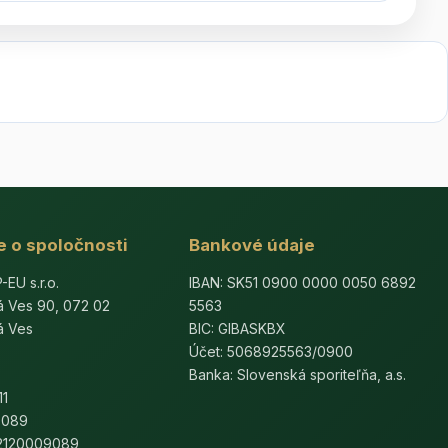
e o spoločnosti
Bankové údaje
U s.r.o.
IBAN: SK51 0900 0000 0050 6892
á Ves 90, 072 02
5563
á Ves
BIC: GIBASKBX
Účet: 5068925563/0900
Banka: Slovenská sporiteľňa, a.s.
11
9089
K2120009089