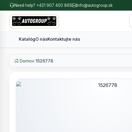
Need help? +421 907 400 865
info@autogroup.sk
Katalóg
O nás
Kontaktujte nás
Domov
/
1526778