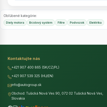
Obľúbené kategórie:
Diely motora
Brzdový systém
Filtre
Podvozok
Elektrika
Kontaktujte nás
+421 907 400 865 (SK/CZ/PL)
+421 907 539 325 (HU/EN)
info@autogroup.sk
Obchod: Tušická Nová Ves 90, 072 02 Tušická Nová Ves,
Slovakia