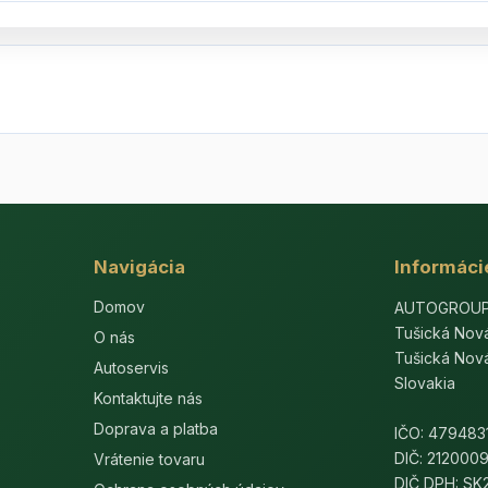
Navigácia
Informáci
Domov
AUTOGROUP-E
Tušická Nov
O nás
Tušická Nov
Autoservis
Slovakia
Kontaktujte nás
Doprava a platba
IČO: 479483
DIČ: 212000
Vrátenie tovaru
DIČ DPH: S