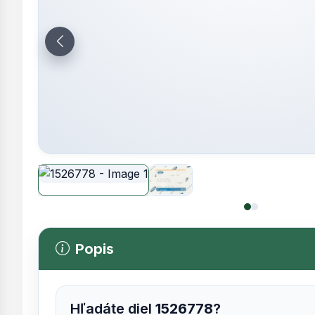
Popis
Hľadáte diel
1526778
?