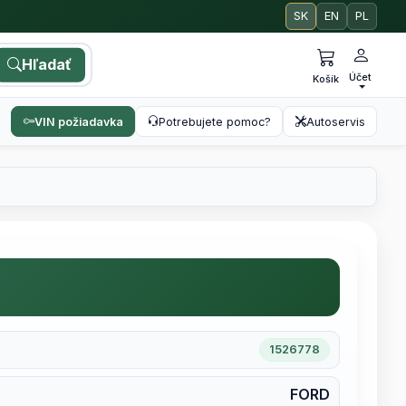
SK
EN
PL
Hľadať
Účet
Košík
VIN požiadavka
Potrebujete pomoc?
Autoservis
1526778
FORD