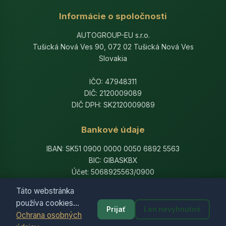
Informácie o spoločnosti
AUTOGROUP-EU s.r.o.
Tušická Nová Ves 90, 072 02 Tušická Nová Ves
Slovakia
IČO: 47948311
DIČ: 2120009089
DIČ DPH: SK2120009089
Bankové údaje
IBAN: SK51 0900 0000 0050 6892 5563
BIC: GIBASKBX
Účet: 5068925563/0900
Banka: Slovenská sporiteľňa, a.s.
Táto webstránka
používa cookies...
Prijať
Len nevyhnutné
Ochrana osobných
© 2014-2026 AutogroupEU. All rights reserved.