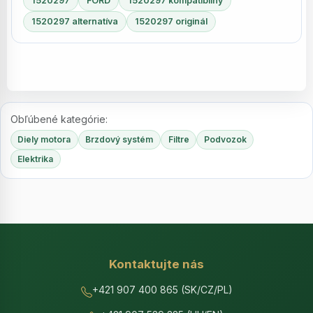
1520297
FORD
1520297 kompatibilný
1520297 alternatíva
1520297 originál
Obľúbené kategórie:
Diely motora
Brzdový systém
Filtre
Podvozok
Elektrika
Kontaktujte nás
+421 907 400 865 (SK/CZ/PL)