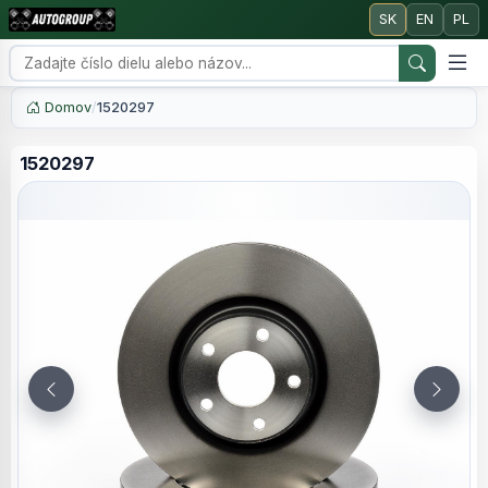
SK
EN
PL
Domov
/
1520297
1520297