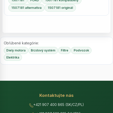
1507181
FORD
1507181 kompatibilný
1507181 alternatíva
1507181 originál
Obľúbené kategórie:
Diely motora
Brzdový systém
Filtre
Podvozok
Elektrika
Kontaktujte nás
+421 907 400 865 (SK/CZ/PL)