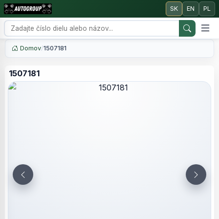
SK
EN
PL
Domov
/
1507181
1507181