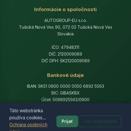
Informácie o spoločnosti
AUTOGROUP-EU s.r.o.
Tušická Nová Ves 90, 072 02 Tušická Nová Ves
Slovakia
IČO: 47948311
DIČ: 2120009089
DIČ DPH: SK2120009089
Bankové údaje
IBAN: SK51 0900 0000 0050 6892 5563
BIC: GIBASKBX
Účet: 5068925563/0900
Banka: Slovenská sporiteľňa, a.s.
Táto webstránka
používa cookies...
Prijať
Len nevyhnutné
Ochrana osobných
© 2014-2026 AutogroupEU. All rights reserved.