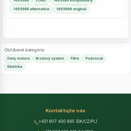
1493986
FORD
1493986 kompatibilný
1493986 alternatíva
1493986 originál
Obľúbené kategórie:
Diely motora
Brzdový systém
Filtre
Podvozok
Elektrika
Kontaktujte nás
+421 907 400 865 (SK/CZ/PL)