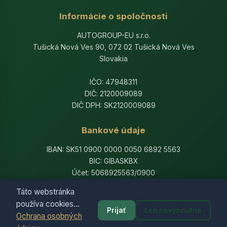
Informácie o spoločnosti
AUTOGROUP-EU s.r.o.
Tušická Nová Ves 90, 072 02 Tušická Nová Ves
Slovakia
IČO: 47948311
DIČ: 2120009089
DIČ DPH: SK2120009089
Bankové údaje
IBAN: SK51 0900 0000 0050 6892 5563
BIC: GIBASKBX
Účet: 5068925563/0900
Banka: Slovenská sporiteľňa, a.s.
Táto webstránka
používa cookies...
Prijať
Len nevyhnutné
Ochrana osobných
© 2014-2026 AutogroupEU. All rights reserved.