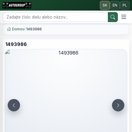
SK
EN
PL
Domov
/
1493986
1493986