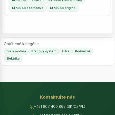
1473058
FORD
1473058 kompatibilný
1473058 alternatíva
1473058 originál
Obľúbené kategórie:
Diely motora
Brzdový systém
Filtre
Podvozok
Elektrika
Kontaktujte nás
+421 907 400 865 (SK/CZ/PL)