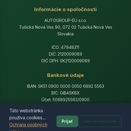
Informácie o spoločnosti
AUTOGROUP-EU s.r.o.
Tušická Nová Ves 90, 072 02 Tušická Nová Ves
Slovakia
IČO: 47948311
DIČ: 2120009089
DIČ DPH: SK2120009089
Bankové údaje
IBAN: SK51 0900 0000 0050 6892 5563
BIC: GIBASKBX
Účet: 5068925563/0900
Banka: Slovenská sporiteľňa, a.s.
Táto webstránka
používa cookies...
Prijať
Len nevyhnutné
Ochrana osobných
© 2014-2026 AutogroupEU. All rights reserved.