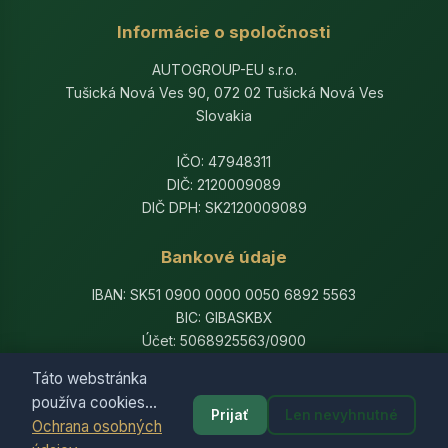
Informácie o spoločnosti
AUTOGROUP-EU s.r.o.
Tušická Nová Ves 90, 072 02 Tušická Nová Ves
Slovakia
IČO: 47948311
DIČ: 2120009089
DIČ DPH: SK2120009089
Bankové údaje
IBAN: SK51 0900 0000 0050 6892 5563
BIC: GIBASKBX
Účet: 5068925563/0900
Banka: Slovenská sporiteľňa, a.s.
Táto webstránka
používa cookies...
Prijať
Len nevyhnutné
Ochrana osobných
© 2014-2026 AutogroupEU. All rights reserved.