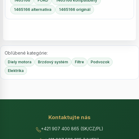
1465166
FORD
1465166 kompatibilný
1465166 alternatíva
1465166 originál
Obľúbené kategórie:
Diely motora
Brzdový systém
Filtre
Podvozok
Elektrika
Kontaktujte nás
+421 907 400 865 (SK/CZ/PL)