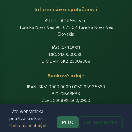
Informácie o spoločnosti
AUTOGROUP-EU s.r.o.
Tušická Nová Ves 90, 072 02 Tušická Nová Ves
Slovakia
IČO: 47948311
DIČ: 2120009089
DIČ DPH: SK2120009089
Bankové údaje
IBAN: SK51 0900 0000 0050 6892 5563
BIC: GIBASKBX
Účet: 5068925563/0900
Banka: Slovenská sporiteľňa, a.s.
Táto webstránka
používa cookies...
Prijať
Len nevyhnutné
Ochrana osobných
© 2014-2026 AutogroupEU. All rights reserved.