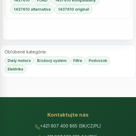
1437610
FORD
1437610 kompatibilný
1437610 alternatíva
1437610 originál
Obľúbené kategórie:
Diely motora
Brzdový systém
Filtre
Podvozok
Elektrika
Kontaktujte nás
+421 907 400 865 (SK/CZ/PL)