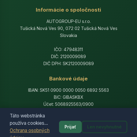
Informácie o spoločnosti
AUTOGROUP-EU s.r.o.
Tušická Nová Ves 90, 072 02 Tušická Nová Ves
Slovakia
IČO: 47948311
DIČ: 2120009089
DIČ DPH: SK2120009089
Bankové údaje
IBAN: SK51 0900 0000 0050 6892 5563
BIC: GIBASKBX
Účet: 5068925563/0900
Banka: Slovenská sporiteľňa, a.s.
Táto webstránka
používa cookies...
Prijať
Len nevyhnutné
Ochrana osobných
© 2014-2026 AutogroupEU. All rights reserved.