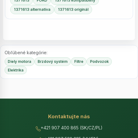
1371613
FORD
1371613 kompatibilný
1371613 alternatíva
1371613 originál
Obľúbené kategórie:
Diely motora
Brzdový systém
Filtre
Podvozok
Elektrika
Kontaktujte nás
+421 907 400 865 (SK/CZ/PL)