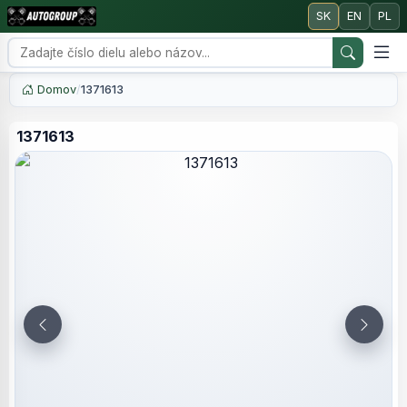
SK
EN
PL
Domov
/
1371613
1371613