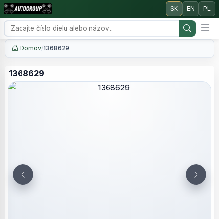
SK
EN
PL
Domov
/
1368629
1368629