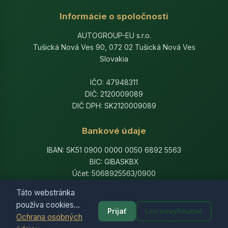
Informácie o spoločnosti
AUTOGROUP-EU s.r.o.
Tušická Nová Ves 90, 072 02 Tušická Nová Ves
Slovakia
IČO: 47948311
DIČ: 2120009089
DIČ DPH: SK2120009089
Bankové údaje
IBAN: SK51 0900 0000 0050 6892 5563
BIC: GIBASKBX
Účet: 5068925563/0900
Banka: Slovenská sporiteľňa, a.s.
Táto webstránka
používa cookies...
Prijať
Len nevyhnutné
Ochrana osobných
© 2014-2026 AutogroupEU. All rights reserved.