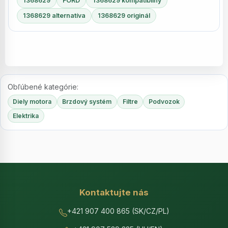
1368629
FORD
1368629 kompatibilný
1368629 alternatíva
1368629 originál
Obľúbené kategórie:
Diely motora
Brzdový systém
Filtre
Podvozok
Elektrika
Kontaktujte nás
+421 907 400 865 (SK/CZ/PL)