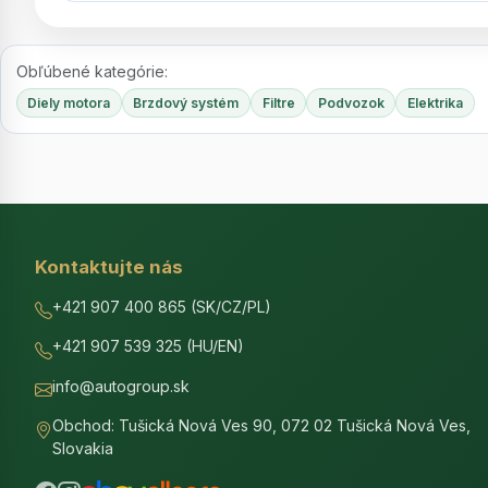
Obľúbené kategórie:
Diely motora
Brzdový systém
Filtre
Podvozok
Elektrika
Kontaktujte nás
+421 907 400 865 (SK/CZ/PL)
+421 907 539 325 (HU/EN)
info@autogroup.sk
Obchod: Tušická Nová Ves 90, 072 02 Tušická Nová Ves,
Slovakia