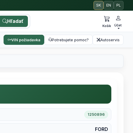
SK
EN
PL
Hľadať
Účet
Košík
VIN požiadavka
Potrebujete pomoc?
Autoservis
1250896
FORD