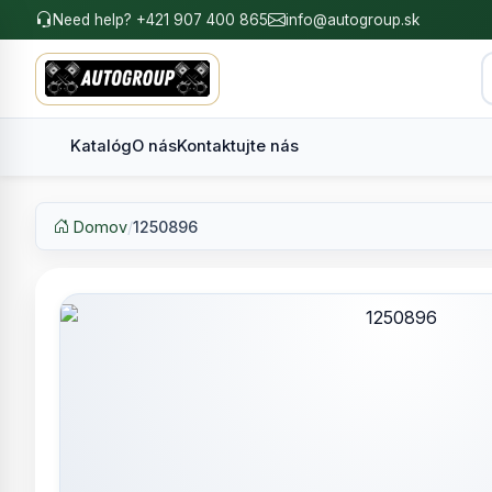
Need help? +421 907 400 865
info@autogroup.sk
Katalóg
O nás
Kontaktujte nás
Domov
/
1250896