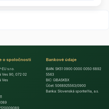
e o spoločnosti
Bankové údaje
U s.r.o.
IBAN: SK51 0900 0000 0050 6892
á Ves 90, 072 02
5563
á Ves
BIC: GIBASKBX
Účet: 5068925563/0900
Banka: Slovenská sporiteľňa, a.s.
11
9089
K2120009089