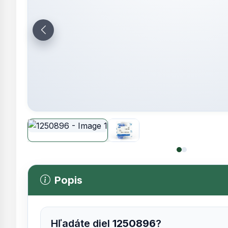
Popis
Hľadáte diel
1250896
?