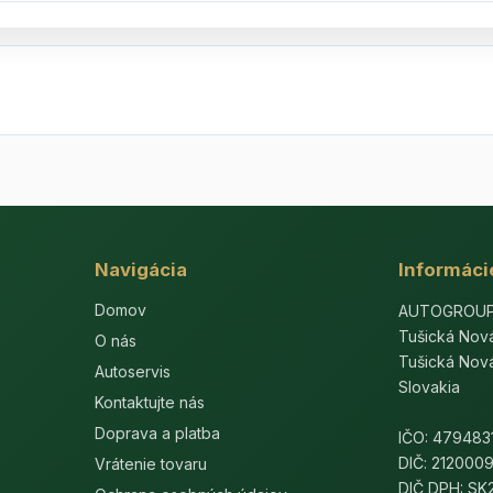
Navigácia
Informáci
Domov
AUTOGROUP-E
Tušická Nov
O nás
Tušická Nov
Autoservis
Slovakia
Kontaktujte nás
Doprava a platba
IČO: 479483
DIČ: 212000
Vrátenie tovaru
DIČ DPH: S