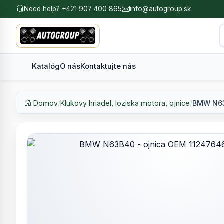
Need help? +421 907 400 865
info@autogroup.sk
Katalóg
O nás
Kontaktujte nás
Domov
/
Klukovy hriadel, loziska motora, ojnice
/
BMW N63