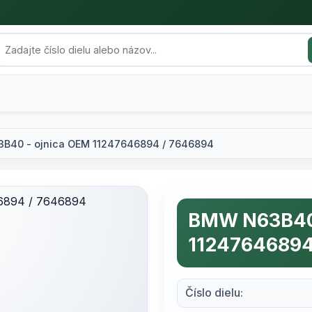
B40 - ojnica OEM 11247646894 / 7646894
BMW N63B40 
11247646894
Číslo dielu: