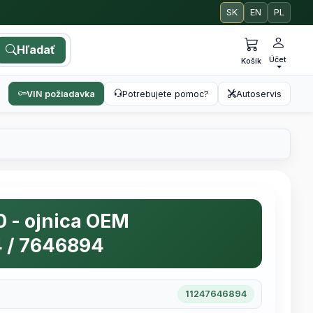
SK
EN
PL
Hľadať
Účet
Košík
VIN požiadavka
Potrebujete pomoc?
Autoservis
- ojnica OEM
 / 7646894
11247646894