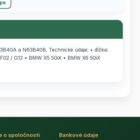
upe
3B40A a N63B40B. Technické údaje: • dĺžka:
s F02 / G12 • BMW X5 50iX • BMW X6 50iX
e o spoločnosti
Bankové údaje