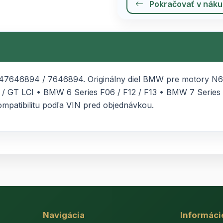
Pokračovať v nák
47646894 / 7646894. Originálny diel BMW pre motory N6
T / GT LCI • BMW 6 Series F06 / F12 / F13 • BMW 7 Serie
mpatibilitu podľa VIN pred objednávkou.
Navigácia
Informáci