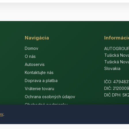
Navigácia
Informáci
Domov
AUTOGROUP-E
Tušická Nov
O nás
Tušická Nov
Autoservis
Slovakia
Kontaktujte nás
Doprava a platba
IČO: 479483
DIČ: 212000
Vrátenie tovaru
DIČ DPH: S
Ochrana osobných údajov
Obchodné podmienky
ov
.
© 2014-2026 AutogroupEU. All rights reserved.