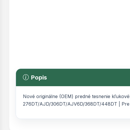
Popis
Nové originálne (OEM) predné tesnenie kľukovéh
276DT/AJD/306DT/AJV6D/368DT/448DT | Pre vš