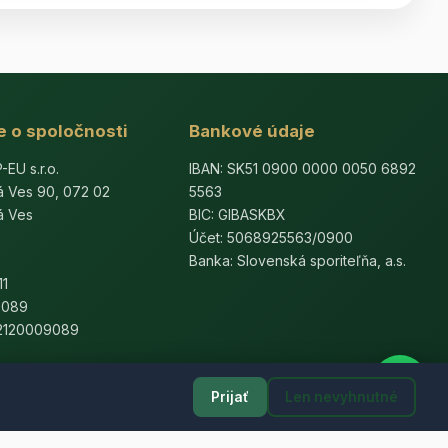
e o spoločnosti
Bankové údaje
U s.r.o.
IBAN: SK51 0900 0000 0050 6892
á Ves 90, 072 02
5563
á Ves
BIC: GIBASKBX
Účet: 5068925563/0900
Banka: Slovenská sporiteľňa, a.s.
11
9089
K2120009089
Prijať
Len nevyhnutné