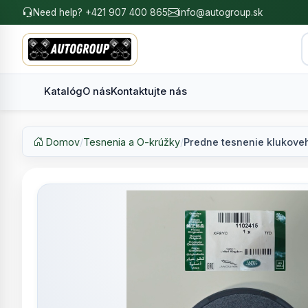
Need help? +421 907 400 865
info@autogroup.sk
Katalóg
O nás
Kontaktujte nás
Domov
/
Tesnenia a O-krúžky
/
Predne tesnenie klukoveh