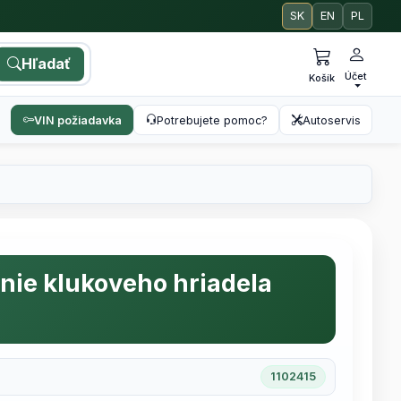
SK
EN
PL
Hľadať
Účet
Košík
VIN požiadavka
Potrebujete pomoc?
Autoservis
nie klukoveho hriadela
1102415