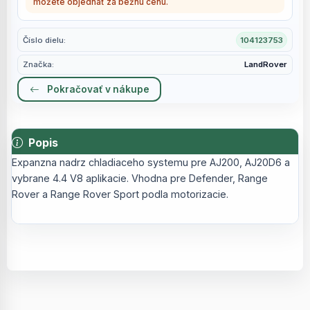
môžete objednať za bežnú cenu.
Číslo dielu:
104123753
Značka:
LandRover
Pokračovať v nákupe
Popis
Expanzna nadrz chladiaceho systemu pre AJ200, AJ20D6 a
vybrane 4.4 V8 aplikacie. Vhodna pre Defender, Range
Rover a Range Rover Sport podla motorizacie.