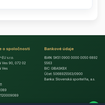
e o spoločnosti
Bankové údaje
U s.r.o.
IBAN: SK51 0900 0000 0050 6892
á Ves 90, 072 02
5563
á Ves
BIC: GIBASKBX
Účet: 5068925563/0900
Banka: Slovenská sporiteľňa, a.s.
11
9089
K2120009089