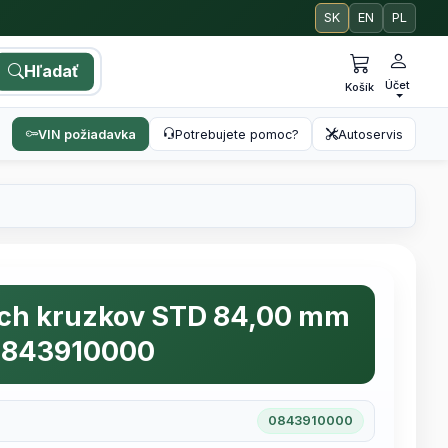
SK
EN
PL
Hľadať
Účet
Košík
VIN požiadavka
Potrebujete pomoc?
Autoservis
ych kruzkov STD 84,00 mm
 0843910000
0843910000