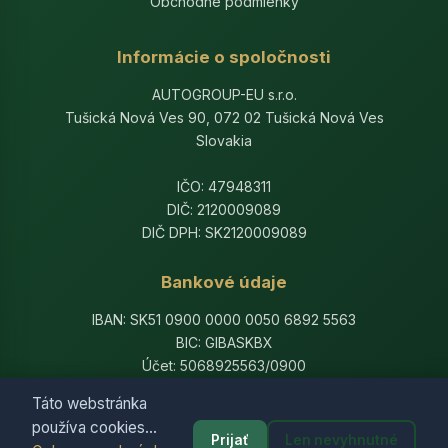
Obchodné podmienky
Informácie o spoločnosti
AUTOGROUP-EU s.r.o.
Tušická Nová Ves 90, 072 02 Tušická Nová Ves
Slovakia
IČO: 47948311
DIČ: 2120009089
DIČ DPH: SK2120009089
Bankové údaje
IBAN: SK51 0900 0000 0050 6892 5563
BIC: GIBASKBX
Účet: 5068925563/0900
Banka: Slovenská sporiteľňa, a.s.
Táto webstránka
používa cookies...
Prijať
Len nevyhnutné